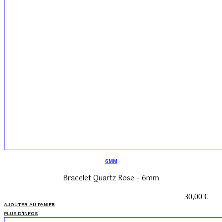
6MM
Bracelet Quartz Rose – 6mm
30,00
€
AJOUTER AU PANIER
PLUS D'INFOS