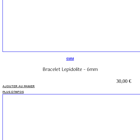
6MM
Bracelet Lepidolite – 6mm
30,00
€
AJOUTER AU PANIER
PLUS D'INFOS