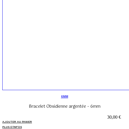
6MM
Bracelet Obsidienne argentée – 6mm
30,00
€
AJOUTER AU PANIER
PLUS D'INFOS