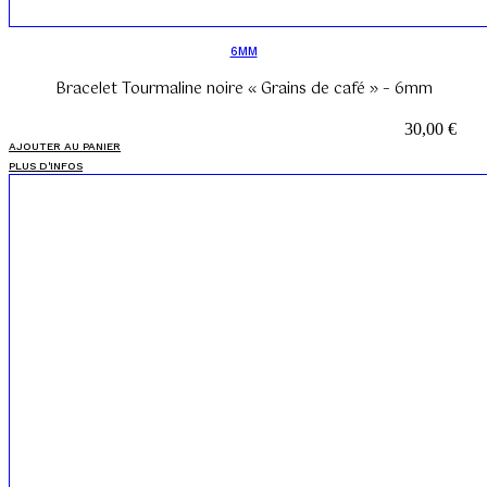
6MM
Bracelet Tourmaline noire « Grains de café » – 6mm
30,00
€
AJOUTER AU PANIER
PLUS D'INFOS