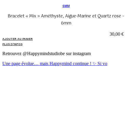
6MM
Bracelet « Mix » Améthyste, Aigue-Marine et Quartz rose –
6mm
30,00
€
AJOUTER AU PANIER
PLUS D'INFOS
Retrouvez @Happymindstudiobe sur instagram
Une page évolue… mais Happymind continue ! ✨ Si vo