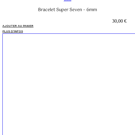
Bracelet Super Seven – 6mm
30,00
€
AJOUTER AU PANIER
PLUS D'INFOS