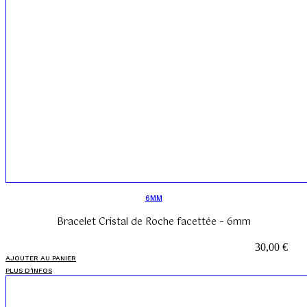
6MM
Bracelet Cristal de Roche facettée – 6mm
30,00
€
AJOUTER AU PANIER
PLUS D'INFOS