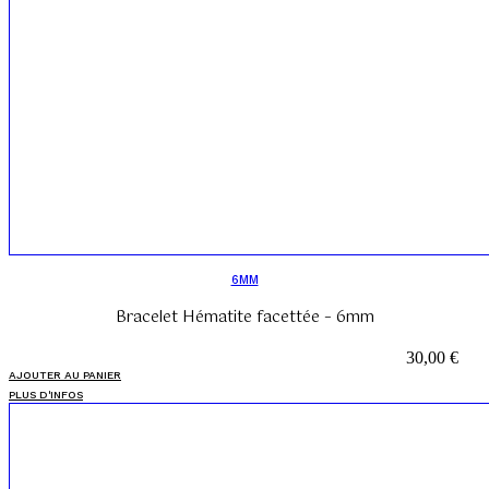
6MM
Bracelet Hématite facettée – 6mm
30,00
€
AJOUTER AU PANIER
PLUS D'INFOS