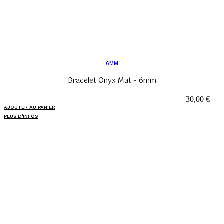
6MM
Bracelet Onyx Mat – 6mm
30,00
€
AJOUTER AU PANIER
PLUS D'INFOS