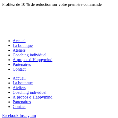
Aller
Profitez de 10 % de réduction sur votre première commande
au
contenu
Accueil
La boutique
Ateliers
Coaching individuel
À propos d’Happymind
Partenaires
Contact
Accueil
La boutique
Ateliers
Coaching individuel
À propos d’Happymind
Partenaires
Contact
Facebook
Instagram