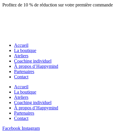
Aller
Profitez de 10 % de réduction sur votre première commande
au
contenu
Accueil
La boutique
Ateliers
Coaching individuel
À propos d’Happymind
Partenaires
Contact
Accueil
La boutique
Ateliers
Coaching individuel
À propos d’Happymind
Partenaires
Contact
Facebook
Instagram