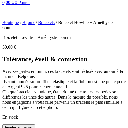
0,00
€
0
Panier
Boutique
/
Bijoux
/
Bracelets
/
Bracelet Howlite + Améthyste –
6mm
Bracelet Howlite + Améthyste – 6mm
30,00
€
Tolérance, éveil & connexion
Avec ses perles en 6mm, ces bracelets sont réalisés avec amour à la
main en Belgique.
Ils sont montés sur un fil en élastique et la finition est une petite perle
en Argent 925 pour cacher le noeud.
Chaque bracelet est unique, étant donné que toutes les perles sont
différentes les unes des autres. Dans la mesure du possible, nous
nous engageons à vous faire parvenir un bracelet le plus similaire à
celui qui figure sur cette photo.
En stock
quantité
Ajouter au panier