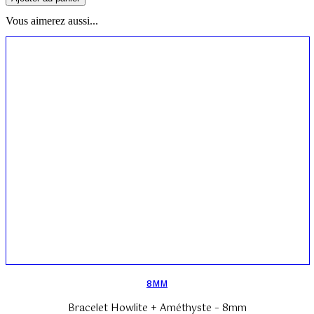
de
Vous aimerez aussi...
Bracelet
Howlite
+
Améthyste
-
6mm
8MM
Bracelet Howlite + Améthyste – 8mm